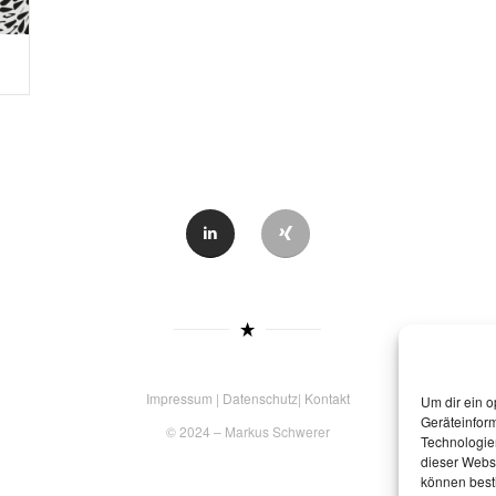
Impressum
|
Datenschut
z|
Kontakt
Um dir ein o
Geräteinfor
© 2024 – Markus Schwerer
Technologien
dieser Websi
können best