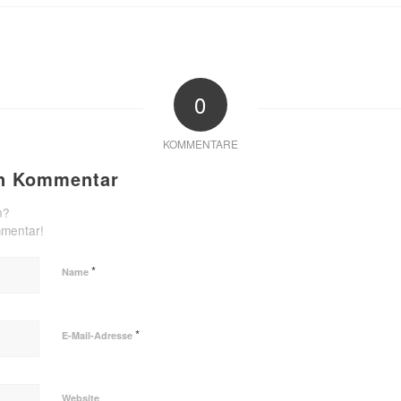
0
KOMMENTARE
en Kommentar
n?
mmentar!
*
Name
*
E-Mail-Adresse
Website